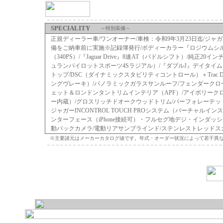
SPECIALITY
～特別装備～
正規ディーラー車/ワンオーナー/車検：令和9年3月23日迄/ジャ
備をご納車前に実施※記録簿発行/ボディーカラー『ロジウムシルバ
（340PS）/『Jaguar Drive』8速AT（パドルシフト）/純正20
ュランパイロットスポーツ4Sラジアル）/『ダブルJ』デイタイム
トップ/DSC（ダイナミックスタビリティコントロール）＋Trac
ングヴレーキ）/パノラミックガラスサンルーフ/フェンダークロ
ェット＆ロンドンタントリムインテリア（APF）/アイボリーク
ー内蔵）/グロスリッチドオークウッドトリム/パーフォレーテッ
ジャガーINCONTROL TOUCH PROシステム（バーチャ
ンターフェース（iPhone接続可）・フルセグ地デジ・インダッシュ
動バックカメラ/電動リアサンブラインド/ステンレストレッドスカ
※主要諸元はメーカーカタログ値です。年式・オーダー状況によって若干異